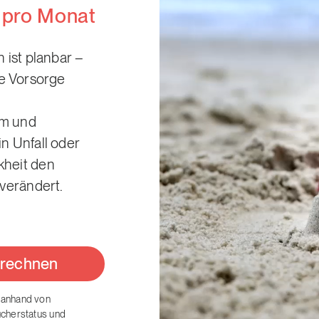
 pro Monat
n ist planbar –
le Vorsorge
um und
n Unfall oder
kheit den
 verändert.
erechnen
 anhand von
ucherstatus und