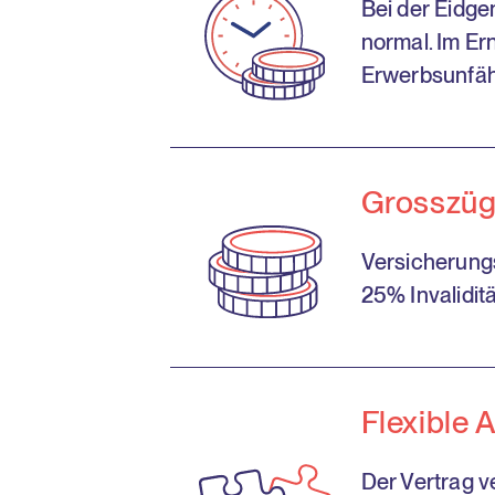
Bei der Eidge
normal. Im Er
Erwerbsunfähi
Grosszügi
Versicherung
25% Invaliditä
Flexible 
Der Vertrag v