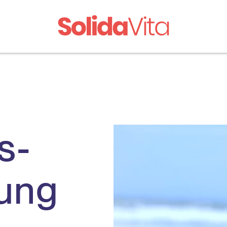
s­
rung